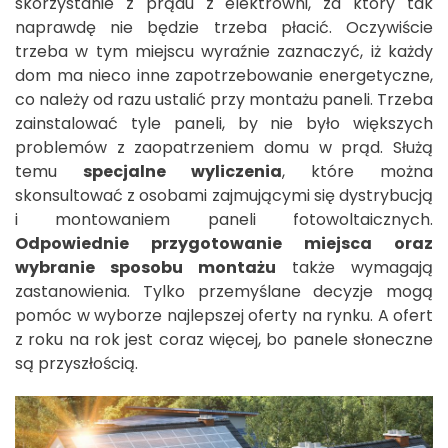
skorzystanie z prądu z elektrowni, za który tak
naprawdę nie będzie trzeba płacić. Oczywiście
trzeba w tym miejscu wyraźnie zaznaczyć, iż każdy
dom ma nieco inne zapotrzebowanie energetyczne,
co należy od razu ustalić przy montażu paneli. Trzeba
zainstalować tyle paneli, by nie było większych
problemów z zaopatrzeniem domu w prąd. Służą
temu
specjalne wyliczenia
, które można
skonsultować z osobami zajmującymi się dystrybucją
i montowaniem paneli fotowoltaicznych.
Odpowiednie przygotowanie miejsca oraz
wybranie sposobu montażu
także wymagają
zastanowienia. Tylko przemyślane decyzje mogą
pomóc w wyborze najlepszej oferty na rynku. A ofert
z roku na rok jest coraz więcej, bo panele słoneczne
są przyszłością.